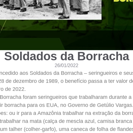
Soldados da Borracha
26/01/2022
oncedido aos Soldados da Borracha – seringueiros e se
8 de dezembro de 1989, o benefício passa a ter valor 
ro de 2022.
Borracha foram seringueiros que trabalharam durante 
ir borracha para os EUA, no Governo de Getúlio Vargas
es: ou ir para a Amazônia trabalhar na extração da borra
 trabalhar na mata (calça de mescla azul, camisa branc
 um talher (colher-garfo), uma caneca de folha de fland