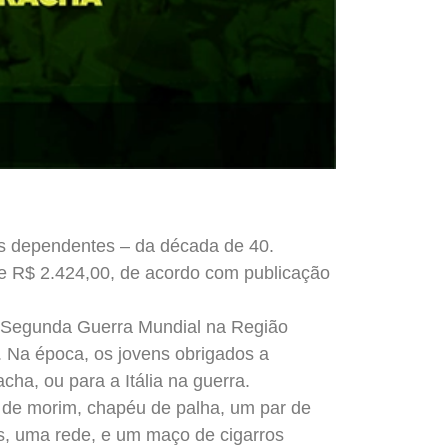
us dependentes – da década de 40.
de R$ 2.424,00, de acordo com publicação
a Segunda Guerra Mundial na Região
. Na época, os jovens obrigados a
cha, ou para a Itália na guerra.
a de morim, chapéu de palha, um par de
es, uma rede, e um maço de cigarros