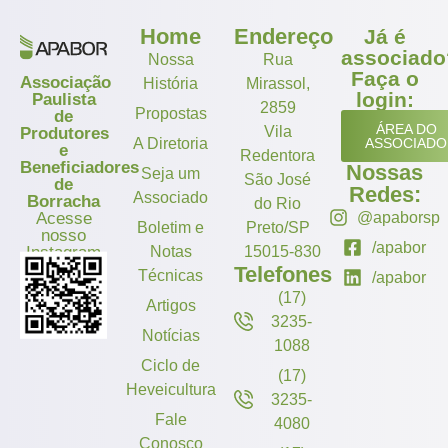
Home
Endereço
Já é
associado
Nossa
Rua
Faça o
Associação
História
Mirassol,
login:
Paulista
2859
Propostas
de
ÁREA DO
Vila
Produtores
A Diretoria
ASSOCIADO
e
Redentora
Beneficiadores
Nossas
Seja um
São José
de
Redes:
Associado
Borracha
do Rio
Acesse
@apaborsp
Boletim e
Preto/SP
nosso
/apabor
Instagram
Notas
15015-830
Telefones
Técnicas
/apabor
(17)
Artigos
3235-
Notícias
1088
Ciclo de
(17)
Heveicultura
3235-
Fale
4080
Conosco