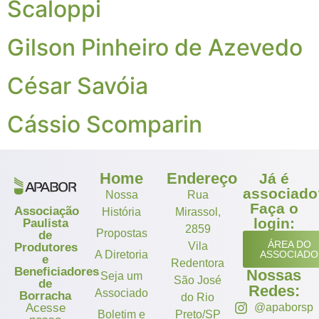
Scaloppi
Gilson Pinheiro de Azevedo
César Savóia
Cássio Scomparin
Home
Endereço
Já é
associado
Nossa
Rua
Faça o
Associação
História
Mirassol,
login:
Paulista
2859
Propostas
de
ÁREA DO
Vila
Produtores
A Diretoria
ASSOCIADO
e
Redentora
Beneficiadores
Nossas
Seja um
São José
de
Redes:
Associado
Borracha
do Rio
Acesse
@apaborsp
Boletim e
Preto/SP