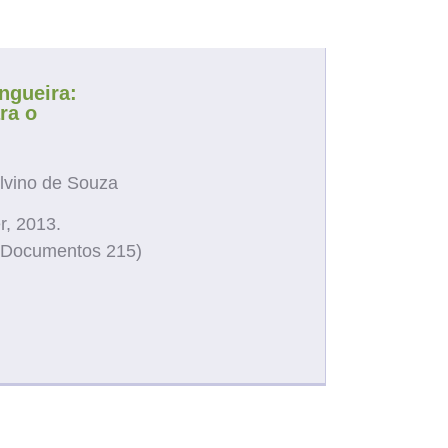
rea
ngueira:
ra o
lvino de Souza
r, 2013.
er. Documentos 215)