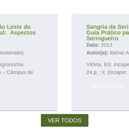
ja Diversos Estudos na Nossa Á
ão Leste do
Sangria da Seri
ul: Aspectos
Guia Prático pa
Seringueiro
Data:
2013
Doutorado)
Autor(a):
Itamar A
 Agronomia
Vitória, ES: Incape
a – Câmpus de
24 p. : il. (Incap
BAIXAR PDF
VER TODOS