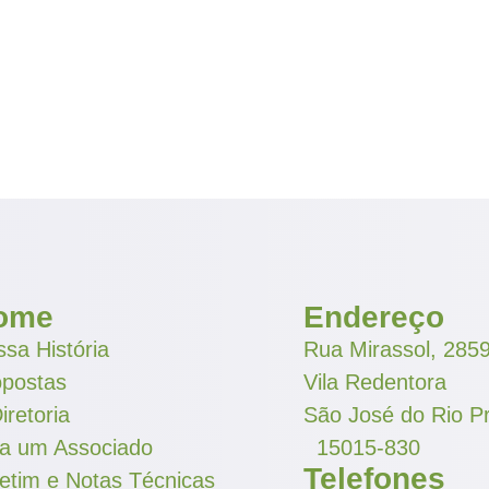
ome
Endereço
sa História
Rua Mirassol, 285
opostas
Vila Redentora
iretoria
São José do Rio P
ja um Associado
15015-830
Telefones
etim e Notas Técnicas