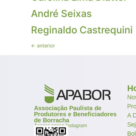
André Seixas
Reginaldo Castrequini
←
anterior
H
Nos
Pr
Associação Paulista de
Produtores e Beneficiadores
A D
de Borracha
Se
Acesse nosso Instagram
Bol