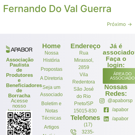
Fernando Do Val Guerra
Próximo
→
Home
Endereço
Já é
associado
Nossa
Rua
Faça o
Associação
História
Mirassol,
login:
Paulista
2859
Propostas
de
ÁREA DO
Vila
Produtores
A Diretoria
ASSOCIADO
e
Redentora
Beneficiadores
Nossas
Seja um
São José
de
Redes:
Associado
Borracha
do Rio
Acesse
@apaborsp
Boletim e
Preto/SP
nosso
/apabor
Instagram
Notas
15015-830
Telefones
Técnicas
/apabor
(17)
Artigos
3235-