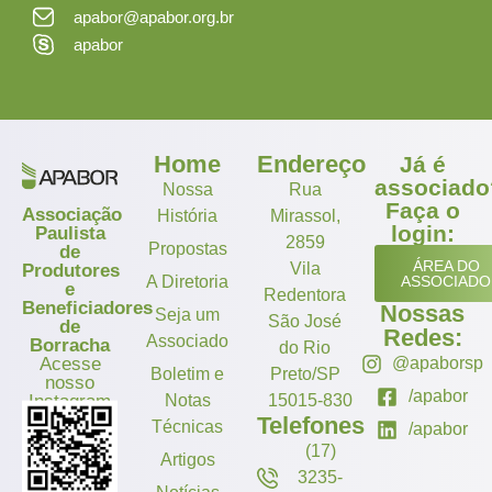
apabor@apabor.org.br
apabor
Home
Endereço
Já é
associado
Nossa
Rua
Faça o
Associação
História
Mirassol,
login:
Paulista
2859
Propostas
de
ÁREA DO
Vila
Produtores
A Diretoria
ASSOCIADO
e
Redentora
Beneficiadores
Nossas
Seja um
São José
de
Redes:
Associado
Borracha
do Rio
Acesse
@apaborsp
Boletim e
Preto/SP
nosso
/apabor
Instagram
Notas
15015-830
Telefones
Técnicas
/apabor
(17)
Artigos
3235-