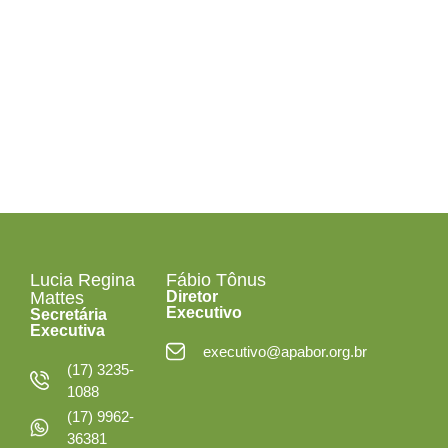
Segunda a Sexta-
feira
das 08h às 12h30
e das 13h30 às 18h
Lucia Regina
Fábio Tônus
Mattes
Diretor
Executivo
Secretária
Executiva
executivo@apabor.org.br
(17) 3235-
1088
(17) 9962-
36381