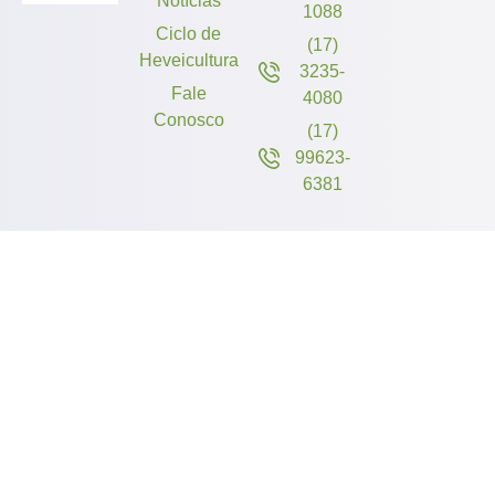
Notícias
1088
Ciclo de
(17)
Heveicultura
3235-
Fale
4080
Conosco
(17)
99623-
6381