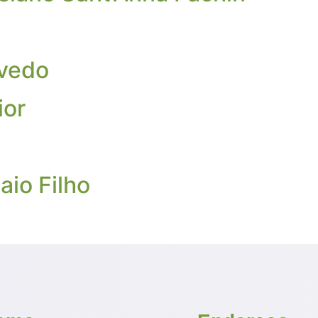
evedo
ior
io Filho