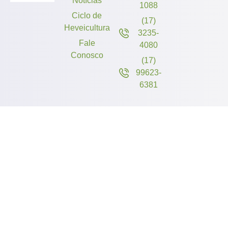
Notícias
1088
Ciclo de
(17)
Heveicultura
3235-
Fale
4080
Conosco
(17)
99623-
6381