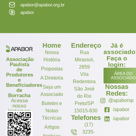
apabor@apabor.org.br
apabor
Home
Endereço
Já é
associado
Nossa
Rua
Faça o
Associação
História
Mirassol,
login:
Paulista
2859
Propostas
de
ÁREA DO
Vila
Produtores
A Diretoria
ASSOCIADO
e
Redentora
Beneficiadores
Nossas
Seja um
São José
de
Redes:
Associado
Borracha
do Rio
Acesse
@apaborsp
Boletim e
Preto/SP
nosso
/apabor
Instagram
Notas
15015-830
Telefones
Técnicas
/apabor
(17)
Artigos
3235-