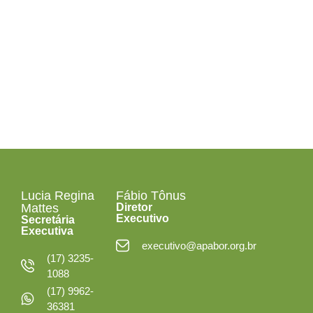
Segunda a Sexta-
feira
das 08h às 12h30
e das 13h30 às 18h
Lucia Regina
Fábio Tônus
Mattes
Diretor
Executivo
Secretária
Executiva
executivo@apabor.org.br
(17) 3235-
1088
(17) 9962-
36381