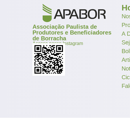
H
Nos
Pr
Associação Paulista de
Produtores e Beneficiadores
A D
de Borracha
Se
Acesse nosso Instagram
Bol
Art
Not
Cic
Fa