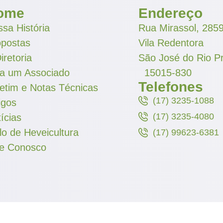
ome
Endereço
sa História
Rua Mirassol, 285
opostas
Vila Redentora
iretoria
São José do Rio P
ja um Associado
15015-830
Telefones
etim e Notas Técnicas
(17) 3235-1088
igos
(17) 3235-4080
ícias
lo de Heveicultura
(17) 99623-6381
le Conosco