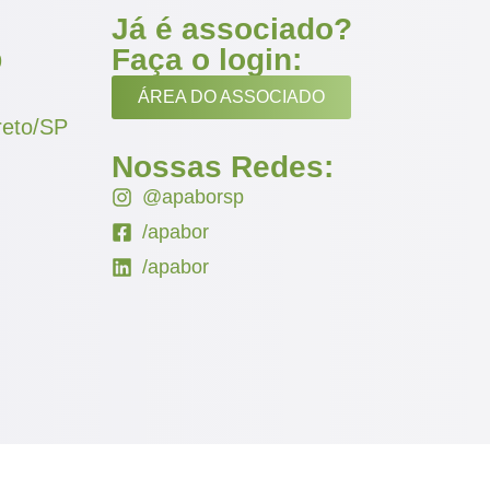
Já é associado?
Faça o login:
9
ÁREA DO ASSOCIADO
reto/SP
Nossas Redes:
@apaborsp
/apabor
/apabor