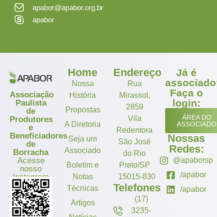
apabor@apabor.org.br
apabor
Home
Endereço
Já é
associado
Nossa
Rua
Faça o
Associação
História
Mirassol,
login:
Paulista
2859
Propostas
de
ÁREA DO
Vila
Produtores
A Diretoria
ASSOCIADO
e
Redentora
Beneficiadores
Nossas
Seja um
São José
de
Redes:
Associado
Borracha
do Rio
Acesse
@apaborsp
Boletim e
Preto/SP
nosso
/apabor
Instagram
Notas
15015-830
Telefones
Técnicas
/apabor
(17)
Artigos
3235-