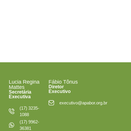
Segunda a Sexta-
feira
das 08h às 12h30
e das 13h30 às 18h
Lucia Regina
Fábio Tônus
Mattes
Diretor
Executivo
Secretária
Executiva
executivo@apabor.org.br
(17) 3235-
1088
(17) 9962-
36381