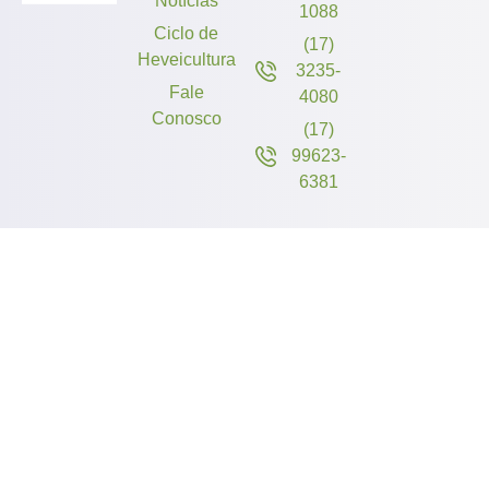
Notícias
1088
Ciclo de
(17)
Heveicultura
3235-
Fale
4080
Conosco
(17)
99623-
6381