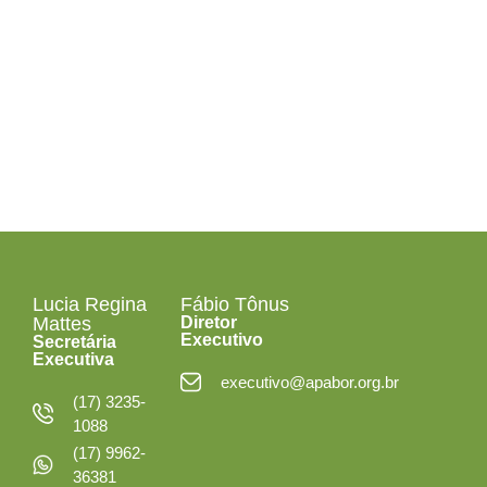
Segunda a Sexta-
feira
das 08h às 12h30
e das 13h30 às 18h
Lucia Regina
Fábio Tônus
Mattes
Diretor
Executivo
Secretária
Executiva
executivo@apabor.org.br
(17) 3235-
1088
(17) 9962-
36381