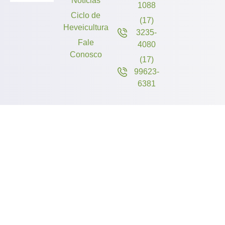
Notícias
1088
Ciclo de
(17)
Heveicultura
3235-
Fale
4080
Conosco
(17)
99623-
6381