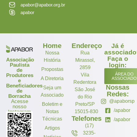
apabor@apabor.org.br
apabor
Home
Endereço
Já é
associado
Nossa
Rua
Faça o
Associação
História
Mirassol,
login:
Paulista
2859
Propostas
de
ÁREA DO
Vila
Produtores
A Diretoria
ASSOCIADO
e
Redentora
Beneficiadores
Nossas
Seja um
São José
de
Redes:
Associado
Borracha
do Rio
Acesse
@apaborsp
Boletim e
Preto/SP
nosso
/apabor
Instagram
Notas
15015-830
Telefones
Técnicas
/apabor
(17)
Artigos
3235-