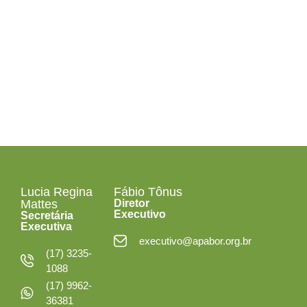
Segunda a Sexta-
feira
das 08h às 12h30
e das 13h30 às 18h
Lucia Regina
Fábio Tônus
Mattes
Diretor
Executivo
Secretária
Executiva
executivo@apabor.org.br
(17) 3235-
1088
(17) 9962-
36381