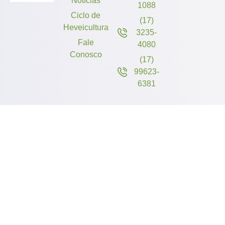
Notícias
1088
Ciclo de
(17)
Heveicultura
3235-
Fale
4080
Conosco
(17)
99623-
6381