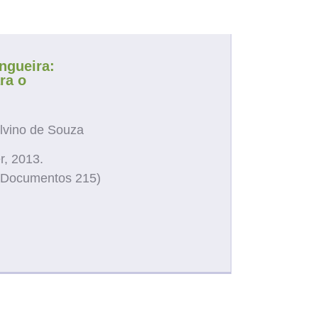
rea
ngueira:
ra o
lvino de Souza
r, 2013.
er. Documentos 215)