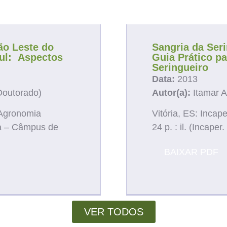
ja Diversos Estudos na Nossa Á
ão Leste do
Sangria da Seri
ul: Aspectos
Guia Prático pa
Seringueiro
Data:
2013
Doutorado)
Autor(a):
Itamar A
 Agronomia
Vitória, ES: Incape
a – Câmpus de
24 p. : il. (Incap
BAIXAR PDF
VER TODOS