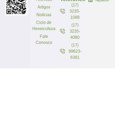
(17)
Artigos
3235-
Notícias
1088
Ciclo de
(17)
Heveicultura
3235-
Fale
4080
Conosco
(17)
99623-
6381