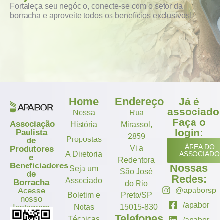
Fortaleça seu negócio, conecte-se com o setor da
borracha e aproveite todos os benefícios exclusivos!
Home
Endereço
Já é
associado
Nossa
Rua
Faça o
Associação
História
Mirassol,
login:
Paulista
2859
Propostas
de
ÁREA DO
Vila
Produtores
A Diretoria
ASSOCIADO
e
Redentora
Beneficiadores
Nossas
Seja um
São José
de
Redes:
Associado
Borracha
do Rio
Acesse
@apaborsp
Boletim e
Preto/SP
nosso
/apabor
Instagram
Notas
15015-830
Telefones
Técnicas
/apabor